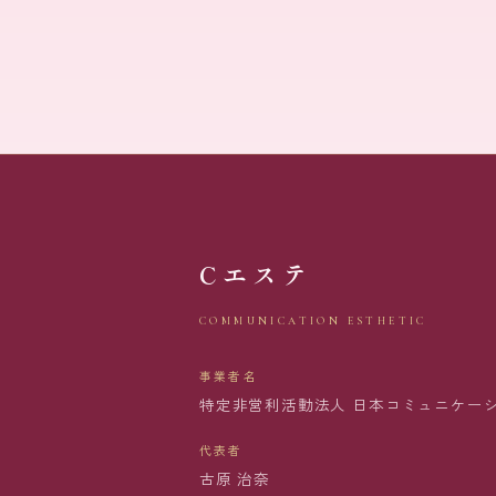
Cエステ
COMMUNICATION ESTHETIC
事業者名
特定非営利活動法人 日本コミュニケー
代表者
古原 治奈