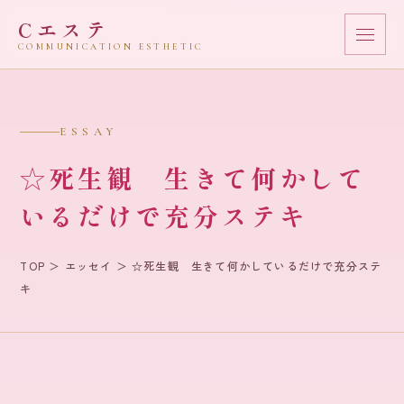
Cエステ
COMMUNICATION ESTHETIC
Cエステとは
ESSAY
会社概要
☆死生観 生きて何かして
お客様の声
いるだけで充分ステキ
問合せ＆申込み
TOP
＞
エッセイ
＞ ☆死生観 生きて何かしているだけで充分ステ
キ
エッセイ
センスアップラジオ